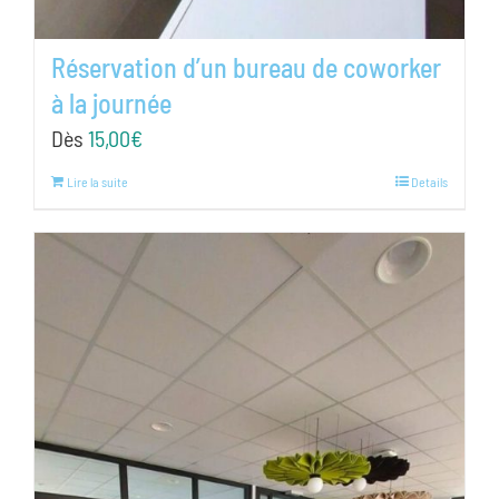
Réservation d’un bureau de coworker
à la journée
Dès
15,00
€
Lire la suite
Details