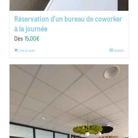
Réservation d’un bureau de coworker
à la journée
Dès
15,00
€
Lire la suite
Details