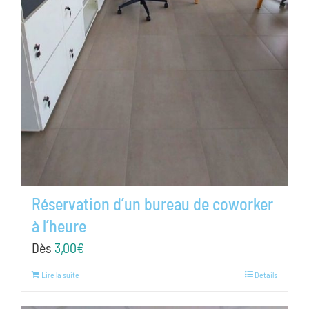
Réservation d’un bureau de coworker
à l’heure
Dès
3,00
€
Lire la suite
Details