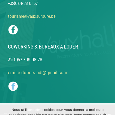
+32(0)61/28 01 57
tourisme@vauxsursure.be
COWORKING & BUREAUX À LOUER
32(0)471/09.98.28
emilie.dubois.adl@gmail.com
Nous utilisons des cookies pour vous donner la meilleure
© Copyright Vauxhall Vaux-sur-Sûre 2021 | Tous droits réservés |
Mentions
expérience possible sur notre site web. Vous pouvez choisir