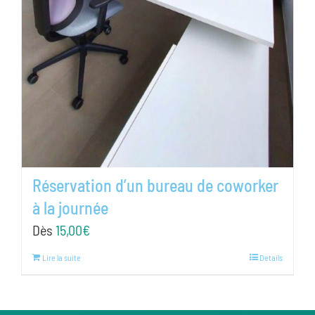
Réservation d’un bureau de coworker
à la journée
Dès
15,00
€
Lire la suite
Details