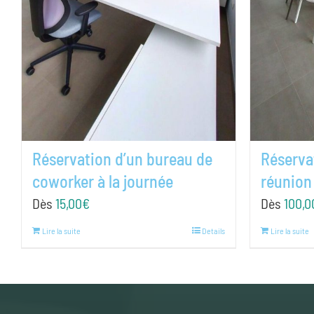
Réservation d’un bureau de
Réservat
coworker à la journée
réunion
Dès
15,00
€
Dès
100,0
Lire la suite
Details
Lire la suite