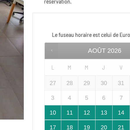
réservation.
Le fuseau horaire est celui de
Euro
AOÛT
2026
L
M
M
J
V
27
28
29
30
31
3
4
5
6
7
10
11
12
13
14
17
18
19
20
21