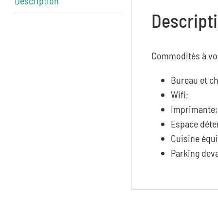
Description
Descript
Commodités à votr
Bureau et ch
Wifi;
Imprimante;
Espace déte
Cuisine équip
Parking deva