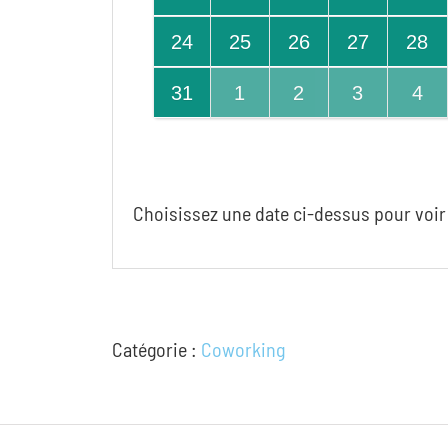
24
25
26
27
28
31
1
2
3
4
Choisissez une date ci-dessus pour voir 
Catégorie :
Coworking