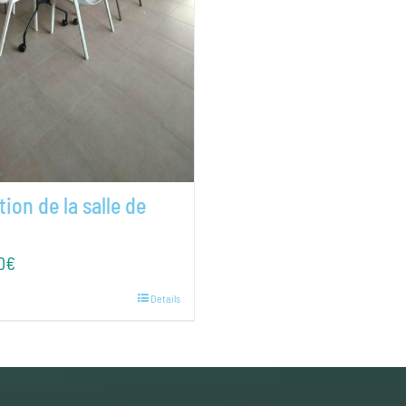
ion de la salle de
0
€
Details