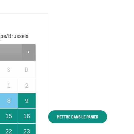
pe/Brussels
S
D
1
2
8
9
15
16
METTRE DANS LE PANIER
22
23