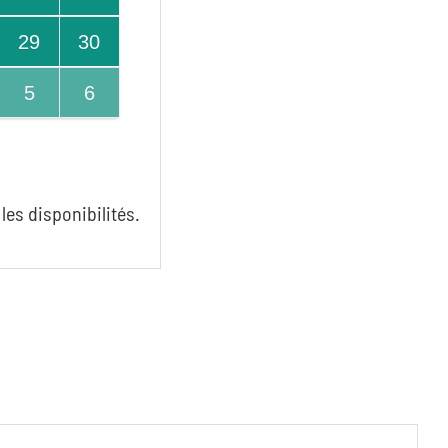
29
30
5
6
les disponibilités.