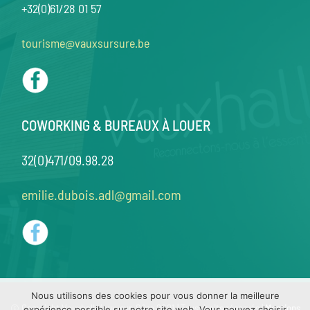
+32(0)61/28 01 57
tourisme@vauxsursure.be
COWORKING & BUREAUX À LOUER
32(0)471/09.98.28
emilie.dubois.adl@gmail.com
Nous utilisons des cookies pour vous donner la meilleure
© Copyright Vauxhall Vaux-sur-Sûre 2021 | Tous droits réservés |
Mentions
expérience possible sur notre site web. Vous pouvez choisir