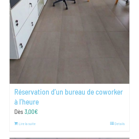
Réservation d’un bureau de coworker
à l’heure
Dès
3,00
€
Lire la suite
Details