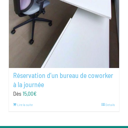
Réservation d’un bureau de coworker
à la journée
Dès
15,00
€
Lire la suite
Details