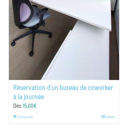
Réservation d’un bureau de coworker
à la journée
Dès
15,00
€
Lire la suite
Details