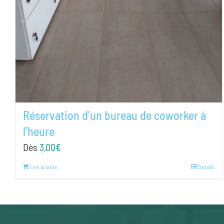
Réservation d’un bureau de coworker à
l’heure
Dès
3,00
€
Lire la suite
Details