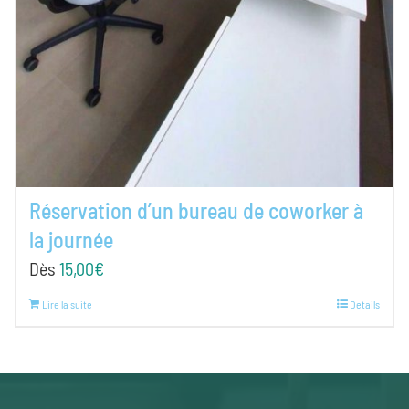
Réservation d’un bureau de coworker à
la journée
Dès
15,00
€
Lire la suite
Details