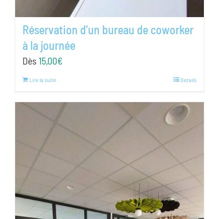
Réservation d’un bureau de coworker
à la journée
Dès
15,00
€
Lire la suite
Details