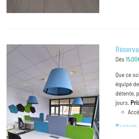
Réserva
Dès
15,00
Que ce so
équipé de
détente, 
jours.
Pri
Accè
Lire la suite