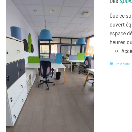
Dès
3,00
Que ce so
ouvert éq
espace dé
heures ou
Accè
Lire la suite