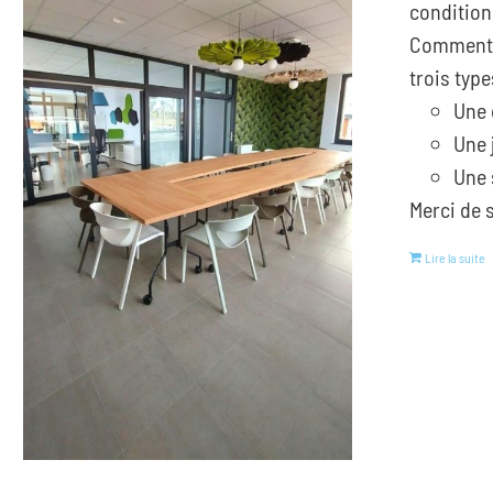
condition
Comment 
trois type
Une 
Une 
Une 
Merci de s
Lire la suite