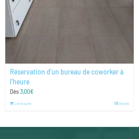
Réservation d’un bureau de coworker à
l’heure
Dès
3,00
€
Lire la suite
Details