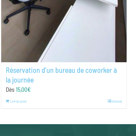
Réservation d’un bureau de coworker à
la journée
Dès
15,00
€
Lire la suite
Details