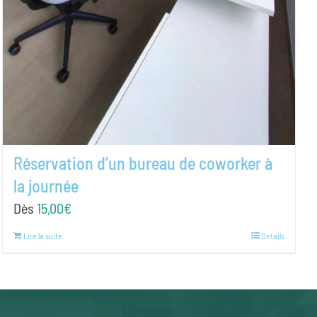
Réservation d’un bureau de coworker à
la journée
Dès
15,00
€
Lire la suite
Details