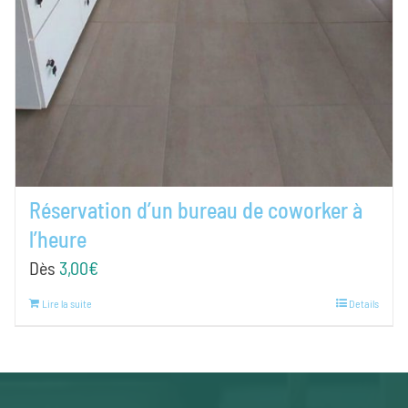
Réservation d’un bureau de coworker à
l’heure
Dès
3,00
€
Lire la suite
Details