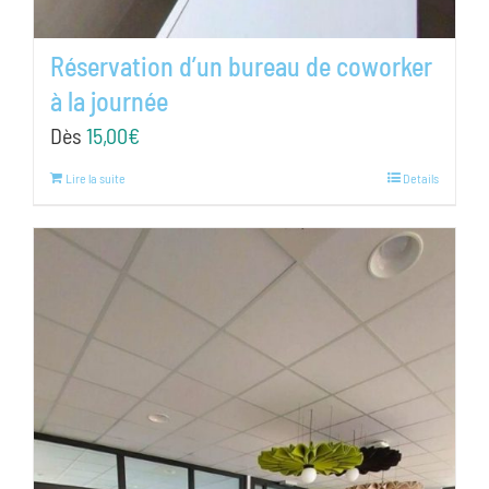
Réservation d’un bureau de coworker
à la journée
Dès
15,00
€
Lire la suite
Details