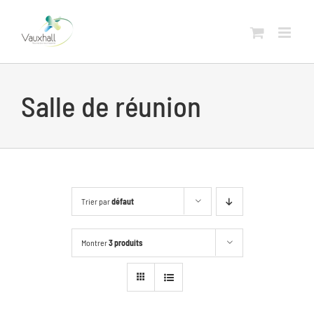
Skip
to
content
Salle de réunion
Trier par
défaut
Montrer
3 produits