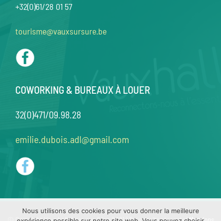
+32(0)61/28 01 57
tourisme@vauxsursure.be
COWORKING & BUREAUX À LOUER
32(0)471/09.98.28
emilie.dubois.adl@gmail.com
Nous utilisons des cookies pour vous donner la meilleure
© Copyright Vauxhall Vaux-sur-Sûre 2021 | Tous droits réservés |
Mentions
expérience possible sur notre site web. Vous pouvez choisir