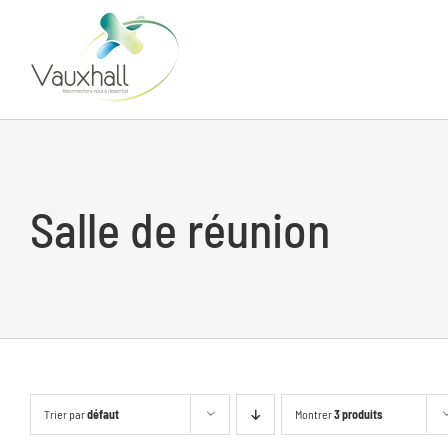
Skip
to
content
Salle de réunion
Trier par
défaut
Montrer
3 produits