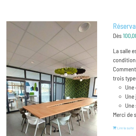
Réservat
Dès
100,0
La salle 
condition
Comment 
trois type
Une 
Une 
Une 
Merci de s
Lire la suite