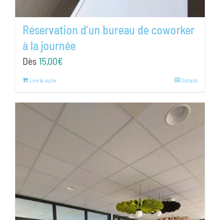
Réservation d’un bureau de coworker
à la journée
Dès
15,00
€
Lire la suite
Details