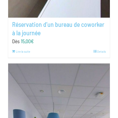
Réservation d’un bureau de coworker
à la journée
Dès
15,00
€
Lire la suite
Details