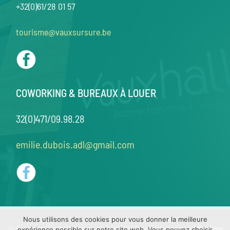
+32(0)61/28 01 57
tourisme@vauxsursure.be
COWORKING & BUREAUX À LOUER
32(0)471/09.98.28
emilie.dubois.adl@gmail.com
Nous utilisons des cookies pour vous donner la meilleure
© Copyright Vauxhall Vaux-sur-Sûre 2021 | Tous droits réservés |
Mentions
expérience possible sur notre site web. Vous pouvez choisir