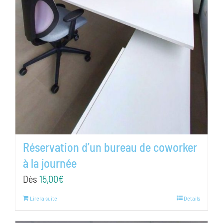
Réservation d’un bureau de coworker
à la journée
Dès
15,00
€
Lire la suite
Details