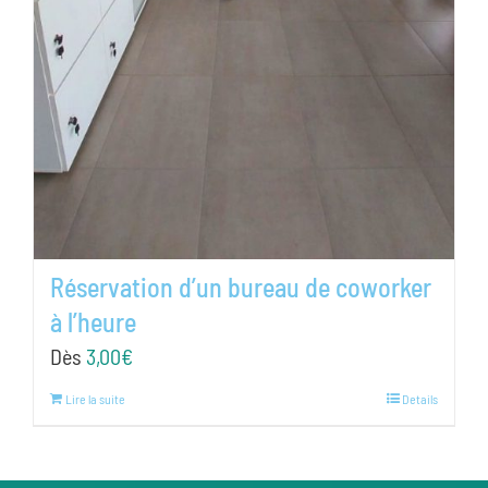
Réservation d’un bureau de coworker
à l’heure
Dès
3,00
€
Lire la suite
Details