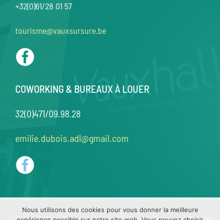
+32(0)61/28 01 57
tourisme@vauxsursure.be
COWORKING & BUREAUX À LOUER
32(0)471/09.98.28
emilie.dubois.adl@gmail.com
Nous utilisons des cookies pour vous donner la meilleure
© Copyright Vauxhall Vaux-sur-Sûre 2021 | Tous droits réservés |
Mentions
expérience possible sur notre site web. Vous pouvez choisir