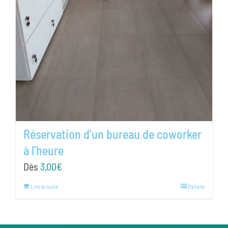
Réservation d’un bureau de coworker
à l’heure
Dès
3,00
€
Lire la suite
Details