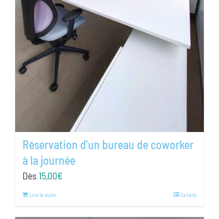
Réservation d’un bureau de coworker
à la journée
Dès
15,00
€
Lire la suite
Details