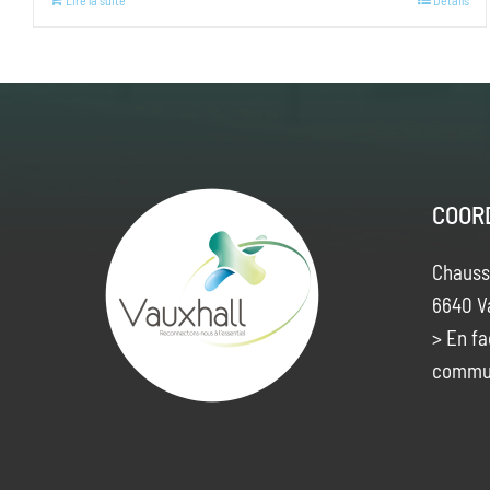
Lire la suite
Details
COOR
Chauss
6640 V
> En fa
commu