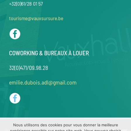
+32(0)61/28 01 57
tourisme@vauxsursure.be
COWORKING & BUREAUX À LOUER
32(0)471/09.98.28
emilie.dubois.adl@gmail.com
Nous utilisons des cookies pour vous donner la meilleure
© Copyright Vauxhall Vaux-sur-Sûre 2021 | Tous droits réservés |
Mentions
expérience possible sur notre site web. Vous pouvez choisir