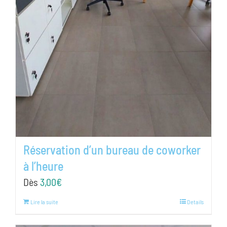
Réservation d’un bureau de coworker
à l’heure
Dès
3,00
€
Lire la suite
Details