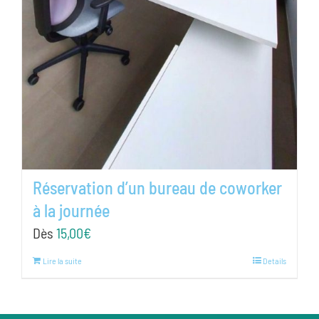
Réservation d’un bureau de coworker
à la journée
Dès
15,00
€
Lire la suite
Details