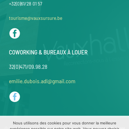
+32(0)61/28 01 57
tourisme@vauxsursure.be
COWORKING & BUREAUX À LOUER
32(0)471/09.98.28
emilie.dubois.adl@gmail.com
Nous utilisons des cookies pour vous donner la meilleure
© Copyright Vauxhall Vaux-sur-Sûre 2021 | Tous droits réservés |
Mentions
expérience possible sur notre site web. Vous pouvez choisir