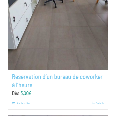
Réservation d’un bureau de coworker
à l’heure
Dès
3,00
€
Lire la suite
Details