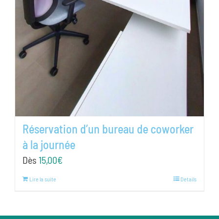
Réservation d’un bureau de coworker
à la journée
Dès
15,00
€
Lire la suite
Details