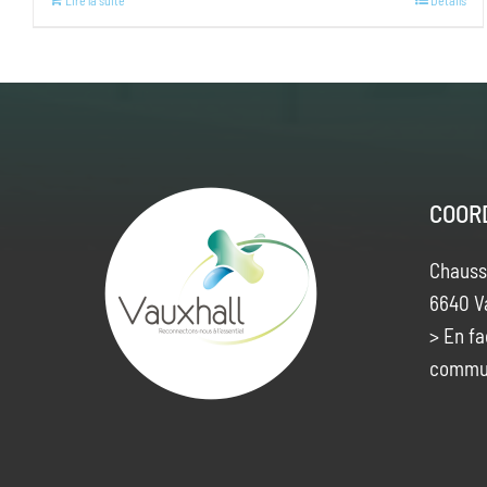
Lire la suite
Details
COOR
Chauss
6640 V
> En fa
commu