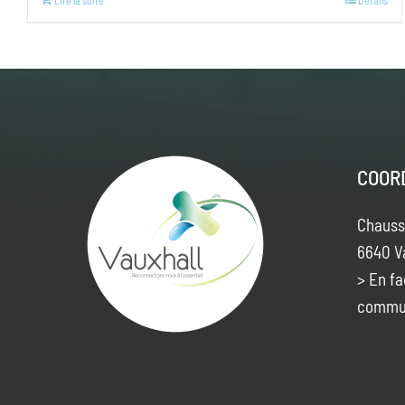
Lire la suite
Details
COOR
Chauss
6640 V
> En fa
commu