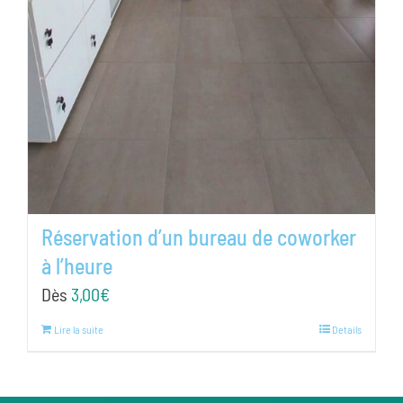
Réservation d’un bureau de coworker
à l’heure
Dès
3,00
€
Lire la suite
Details