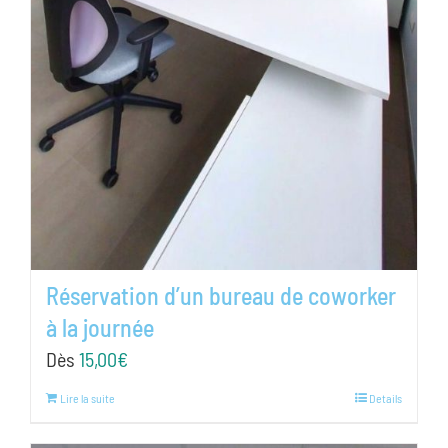
Réservation d’un bureau de coworker
à la journée
Dès
15,00
€
Lire la suite
Details