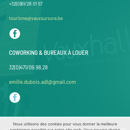
+32(0)61/28 01 57
tourisme@vauxsursure.be
COWORKING & BUREAUX À LOUER
32(0)471/09.98.28
emilie.dubois.adl@gmail.com
Nous utilisons des cookies pour vous donner la meilleure
© Copyright Vauxhall Vaux-sur-Sûre 2021 | Tous droits réservés |
Mentions
expérience possible sur notre site web. Vous pouvez choisir