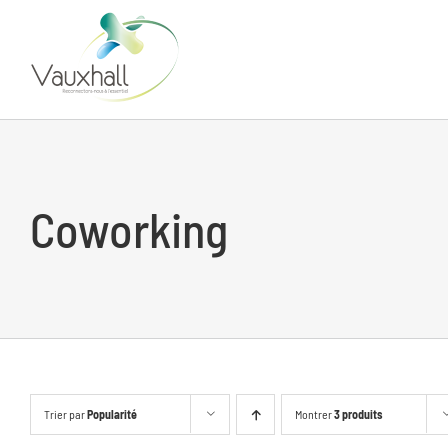
Skip
to
content
Coworking
Trier par
Popularité
Montrer
3 produits