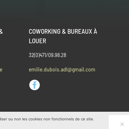
&
COWORKING & BUREAUX À
LOUER
32(0)471/09.98.28
e
emilie.dubois.adl@gmail.com
iser ou non les cookies non fonctionnels de ce site.