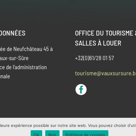
DONNÉES
OFFICE DU TOURISME 
SALLES À LOUER
ée de Neufchâteau 45 à
aux-sur-Sûre
+32(0)61/28 01 57
ce de l’administration
tourisme@vauxsursure.b
nale
leure expérience possible sur notre site web. Vous pouvez choisir d'util
Ok
Non
Politique de cookies