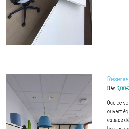
Réserva
Dès
3,00
Que ce so
ouvert éq
espace dé
heures ou