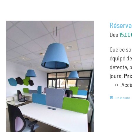
Réserva
Dès
15,00
Que ce so
équipé de
détente, 
jours.
Pri
Accè
Lire la suite