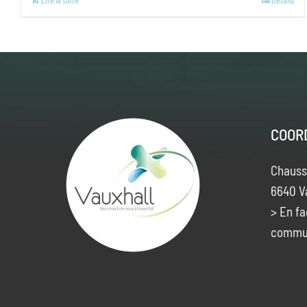
Lire la suite
Details
COOR
Chauss
6640 V
> En fa
commu