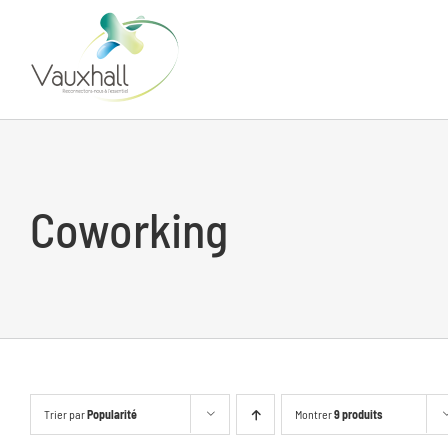
Skip
to
content
Coworking
Trier par
Popularité
Montrer
9 produits