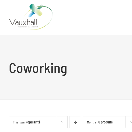
Skip
to
content
Coworking
Trier par
Popularité
Montrer
6 produits