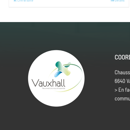
Lire la suite
Details
COOR
Chauss
6640 V
> En fa
commu