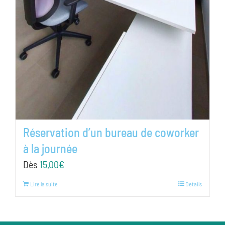
Réservation d’un bureau de coworker
à la journée
Dès
15,00
€
Lire la suite
Details