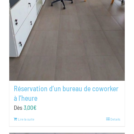
Réservation d’un bureau de coworker
à l’heure
Dès
3,00
€
Lire la suite
Details