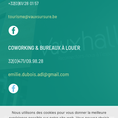
+32(0)61/28 01 57
tourisme@vauxsursure.be
COWORKING & BUREAUX À LOUER
32(0)471/09.98.28
emilie.dubois.adl@gmail.com
Nous utilisons des cookies pour vous donner la meilleure
© Copyright Vauxhall Vaux-sur-Sûre 2021 | Tous droits réservés |
Mentions
expérience possible sur notre site web. Vous pouvez choisir