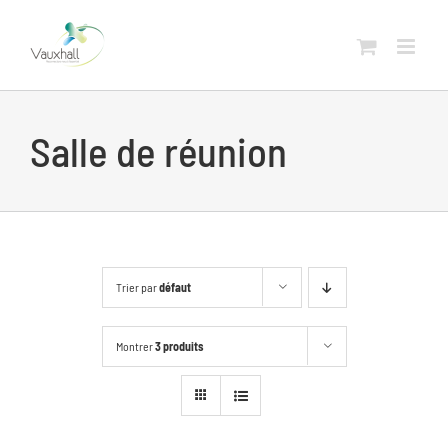
Skip
to
content
Salle de réunion
Trier par
défaut
Montrer
3 produits