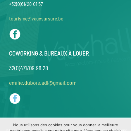
+32(0)61/28 01 57
tourisme@vauxsursure.be
COWORKING & BUREAUX À LOUER
32(0)471/09.98.28
emilie.dubois.adl@gmail.com
Nous utilisons des cookies pour vous donner la meilleure
© Copyright Vauxhall Vaux-sur-Sûre 2021 | Tous droits réservés |
Mentions
expérience possible sur notre site web. Vous pouvez choisir