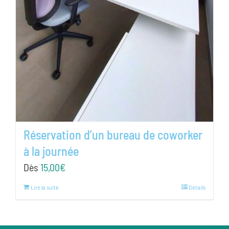
Réservation d’un bureau de coworker
à la journée
Dès
15,00
€
Lire la suite
Details