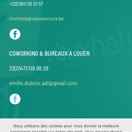
+32(0)61/28 01 57
tourisme@vauxsursure.be
COWORKING & BUREAUX À LOUER
32(0)471/09.98.28
emilie.dubois.adl@gmail.com
Nous utilisons des cookies pour vous donner la meilleure
© Copyright Vauxhall Vaux-sur-Sûre 2021 | Tous droits réservés |
Mentions
expérience possible sur notre site web. Vous pouvez choisir