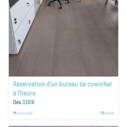
Réservation d’un bureau de coworker
à l’heure
Dès
3,00
€
Lire la suite
Details